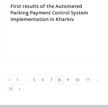
First results of the Automated
Parking Payment Control System
implementation in Kharkiv
1
…
5
6
7
8
9
10
11
…
Предыдущий
Page
Page
Page
Page
Page
Page
Page
Page
15
Page
Следующий