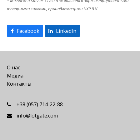
* MIFARE® и MIFARE CLASSIC® являются зарегистрированными
товарными знаками, принадлежащими NXP B.V.
Facebook
LinkedIn
О нас
Медиа
Контакты
+38 (057) 714-22-88
info@lotgate.com