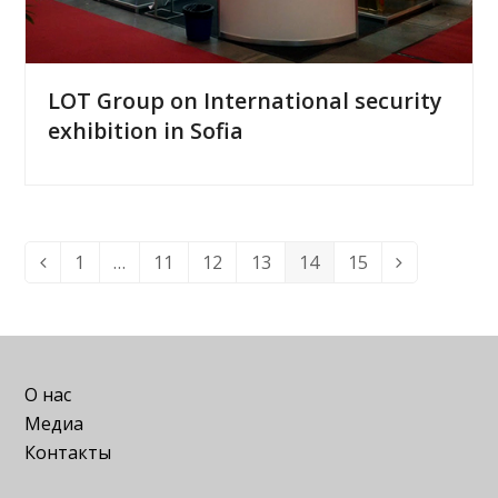
LOT Group on International security
exhibition in Sofia
1
…
11
12
13
14
15
Предыдущий
Page
Page
Page
Page
Page
Page
Следующи
О нас
Медиа
Контакты