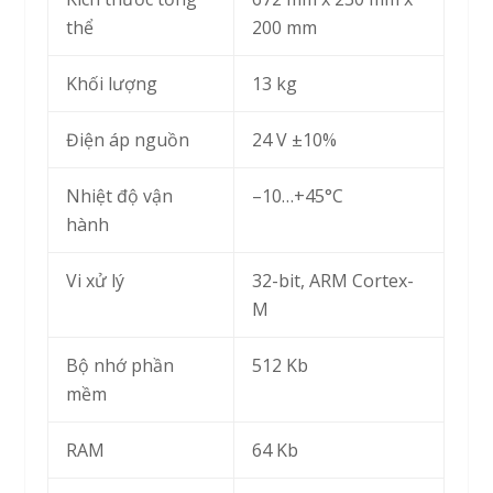
thể
200 mm
Khối lượng
13 kg
Điện áp nguồn
24 V ±10%
Nhiệt độ vận
–10…+45°С
hành
Vi xử lý
32-bit, ARM Cortex-
M
Bộ nhớ phần
512 Kb
mềm
RAM
64 Kb