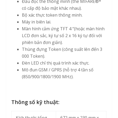
Đầu đọc thẻ thông minh (thẻ MIFARE®*
có cấp độ bảo mật khác nhau).
Bộ xác thực token thông minh.
Máy in biên lai.
Màn hình cảm ứng TFT 4 “(hoặc màn hình
LCD đơn sắc, ký tự số 2 x 16 ký tự đối với
phiên bản đơn giản).
Thùng đựng Token (công suất lên đến 3
000 Token).
Đèn LED chỉ thị quá trình xác thực.
Mô đun GSM / GPRS (hỗ trợ 4 tần số
(850/900/1800/1900 MHz).
Thông số kỹ thuật:
Kích thước tổng
672 mm х 230 mm х